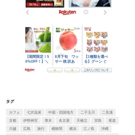
タグ
カフェ
七沢温泉
中国・四国地方
二子玉川
二見浦
京都
伊勢神宮
厚木
名古屋
天橋立
宮島
尾道
川越
広島
旅行
桶狭間
横浜
江ノ島
沖縄