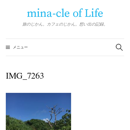
コ
mina-cle of Life
ン
テ
ン
旅のじかん。カフェのじかん。想い出の記録。
ツ
へ
検
ス
索:
メニュー
キ
ッ
プ
IMG_7263