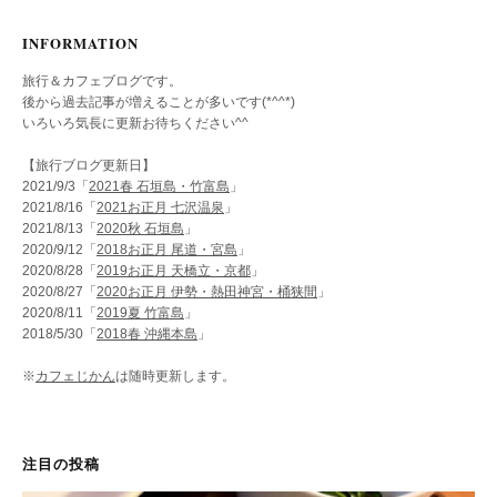
INFORMATION
旅行＆カフェブログです。
後から過去記事が増えることが多いです(*^^*)
いろいろ気長に更新お待ちください^^
【旅行ブログ更新日】
2021/9/3「
2021春 石垣島・竹富島
」
2021/8/16「
2021お正月 七沢温泉
」
2021/8/13「
2020秋 石垣島
」
2020/9/12「
2018お正月 尾道・宮島
」
2020/8/28「
2019お正月 天橋立・京都
」
2020/8/27「
2020お正月 伊勢・熱田神宮・桶狭間
」
2020/8/11「
2019夏 竹富島
」
2018/5/30「
2018春 沖縄本島
」
※
カフェじかん
は随時更新します。
注目の投稿