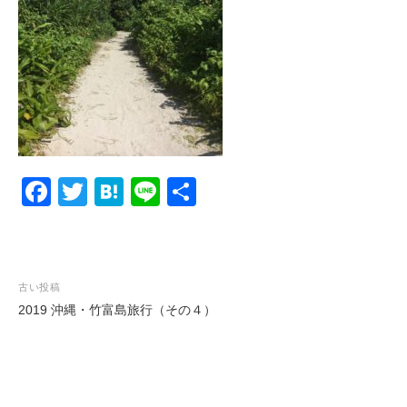
F
T
H
Li
共
a
wi
at
n
有
c
tt
e
e
e
er
n
投
古い投稿
b
a
2019 沖縄・竹富島旅行（その４）
稿
o
ナ
o
ビ
k
ゲ