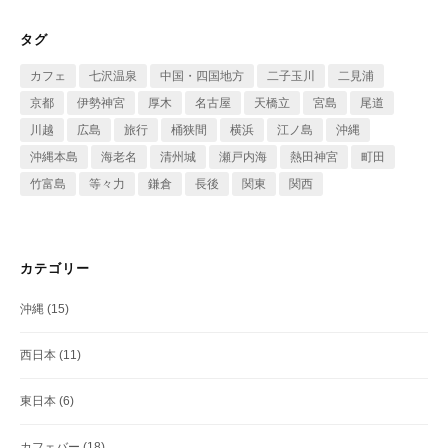
タグ
カフェ
七沢温泉
中国・四国地方
二子玉川
二見浦
京都
伊勢神宮
厚木
名古屋
天橋立
宮島
尾道
川越
広島
旅行
桶狭間
横浜
江ノ島
沖縄
沖縄本島
海老名
清州城
瀬戸内海
熱田神宮
町田
竹富島
等々力
鎌倉
長後
関東
関西
カテゴリー
沖縄
(15)
西日本
(11)
東日本
(6)
カフェバー
(18)