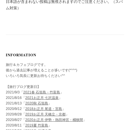
日本語が含まれない投稿は無視されますのでご注意ください。（スパ
ム対策）
INFORMATION
旅行＆カフェブログです。
後から過去記事が増えることが多いです(*^^*)
いろいろ気長に更新お待ちください^^
【旅行ブログ更新日】
2021/9/3「
2021春 石垣島・竹富島
」
2021/8/16「
2021お正月 七沢温泉
」
2021/8/13「
2020秋 石垣島
」
2020/9/12「
2018お正月 尾道・宮島
」
2020/8/28「
2019お正月 天橋立・京都
」
2020/8/27「
2020お正月 伊勢・熱田神宮・桶狭間
」
2020/8/11「
2019夏 竹富島
」