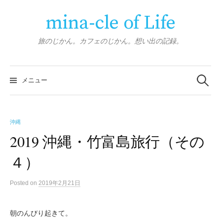
コ
mina-cle of Life
ン
テ
ン
旅のじかん。カフェのじかん。想い出の記録。
ツ
へ
検
ス
索:
メニュー
キ
ッ
プ
沖縄
2019 沖縄・竹富島旅行（その
４）
Posted
on
2019年2月21日
朝のんびり起きて。