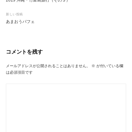
2019 沖縄・竹富島旅行（その３）
稿
o
ナ
k
新しい投稿
ビ
あまおうパフェ
ゲ
ー
シ
コメントを残す
ョ
ン
メールアドレスが公開されることはありません。
※
が付いている欄
は必須項目です