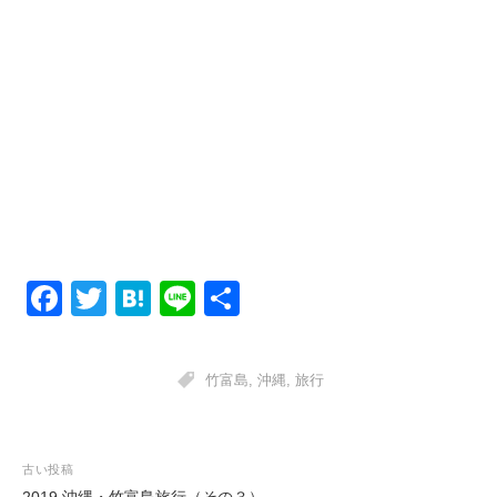
F
T
H
Li
共
a
wi
at
n
有
c
tt
e
e
竹富島
,
沖縄
,
旅行
e
er
n
b
a
o
投
古い投稿