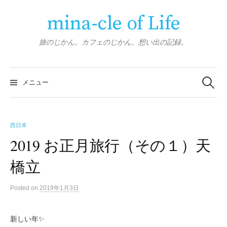
コ
mina-cle of Life
ン
テ
ン
旅のじかん。カフェのじかん。想い出の記録。
ツ
へ
検
ス
索:
メニュー
キ
ッ
プ
西日本
2019 お正月旅行（その１）天
橋立
Posted
on
2019年1月3日
新しい年✨