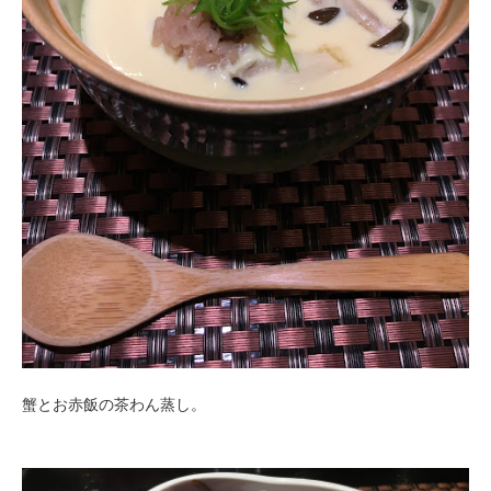
蟹とお赤飯の茶わん蒸し。