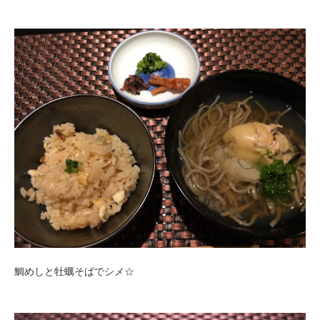
鯛めしと牡蠣そばでシメ☆