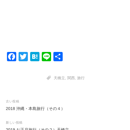
F
T
H
Li
共
a
wi
at
n
有
c
tt
e
e
天橋立
,
関西
,
旅行
e
er
n
b
a
o
投
古い投稿
2018 沖縄・本島旅行（その４）
稿
o
ナ
k
新しい投稿
ビ
2019 お正月旅行（その２）天橋立