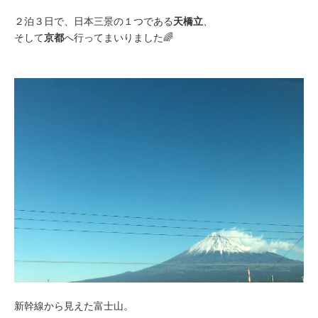
２泊３日で、日本三景の１つである
天橋立
、
そして
京都
へ行ってまいりました🌈
新幹線から見えた富士山。