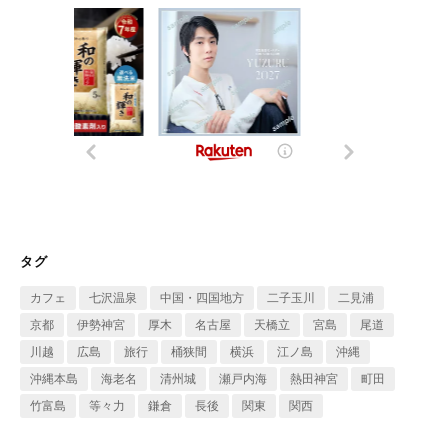
タグ
カフェ
七沢温泉
中国・四国地方
二子玉川
二見浦
京都
伊勢神宮
厚木
名古屋
天橋立
宮島
尾道
川越
広島
旅行
桶狭間
横浜
江ノ島
沖縄
沖縄本島
海老名
清州城
瀬戸内海
熱田神宮
町田
竹富島
等々力
鎌倉
長後
関東
関西