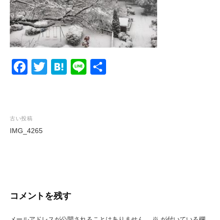
F
T
H
Li
共
a
wi
at
n
有
c
tt
e
e
e
er
n
投
古い投稿
b
a
IMG_4265
稿
o
ナ
o
ビ
k
ゲ
ー
コメントを残す
シ
メールアドレスが公開されることはありません。
※
が付いている欄