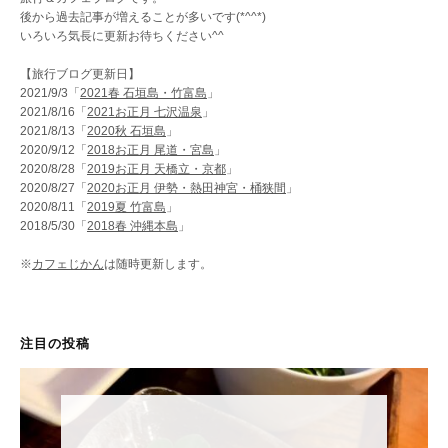
後から過去記事が増えることが多いです(*^^*)
いろいろ気長に更新お待ちください^^
【旅行ブログ更新日】
2021/9/3「
2021春 石垣島・竹富島
」
2021/8/16「
2021お正月 七沢温泉
」
2021/8/13「
2020秋 石垣島
」
2020/9/12「
2018お正月 尾道・宮島
」
2020/8/28「
2019お正月 天橋立・京都
」
2020/8/27「
2020お正月 伊勢・熱田神宮・桶狭間
」
2020/8/11「
2019夏 竹富島
」
2018/5/30「
2018春 沖縄本島
」
※
カフェじかん
は随時更新します。
注目の投稿