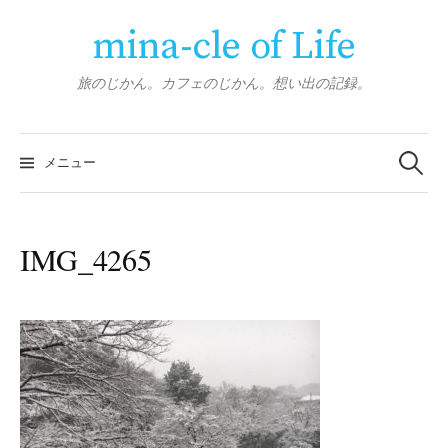
コ
mina-cle of Life
ン
テ
ン
旅のじかん。カフェのじかん。想い出の記録。
ツ
へ
検
ス
索:
メニュー
キ
ッ
プ
IMG_4265