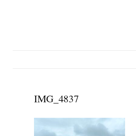
コ
ン
テ
ン
ツ
へ
ス
キ
ッ
プ
IMG_4837