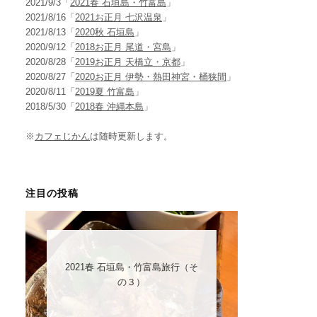
2021/9/3「
2021春 石垣島・竹富島
」
2021/8/16「
2021お正月 七沢温泉
」
2021/8/13「
2020秋 石垣島
」
2020/9/12「
2018お正月 尾道・宮島
」
2020/8/28「
2019お正月 天橋立・京都
」
2020/8/27「
2020お正月 伊勢・熱田神宮・桶狭間
」
2020/8/11「
2019夏 竹富島
」
2018/5/30「
2018春 沖縄本島
」
※
カフェじかん
は随時更新します。
注目の投稿
2021春 石垣島・竹富島旅行（そ
の３）