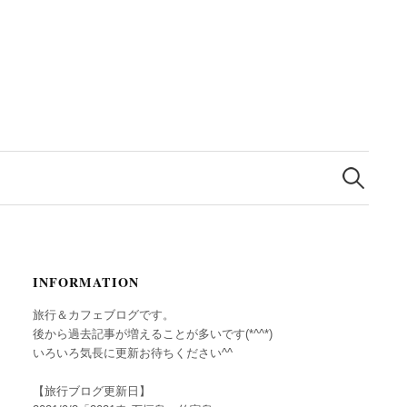
検
索:
INFORMATION
旅行＆カフェブログです。
後から過去記事が増えることが多いです(*^^*)
いろいろ気長に更新お待ちください^^
【旅行ブログ更新日】