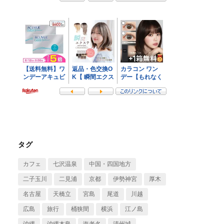
タグ
カフェ
七沢温泉
中国・四国地方
二子玉川
二見浦
京都
伊勢神宮
厚木
名古屋
天橋立
宮島
尾道
川越
広島
旅行
桶狭間
横浜
江ノ島
沖縄
沖縄本島
海老名
清州城