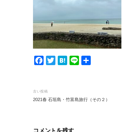
F
T
H
Li
共
a
wi
at
n
有
c
tt
e
e
e
er
n
投
古い投稿
b
a
2021春 石垣島・竹富島旅行（その２）
稿
o
ナ
o
ビ
k
コメントを残す
ゲ