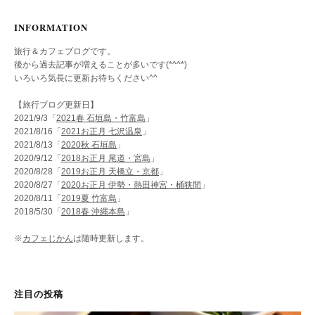
INFORMATION
旅行＆カフェブログです。
後から過去記事が増えることが多いです(*^^*)
いろいろ気長に更新お待ちください^^
【旅行ブログ更新日】
2021/9/3「
2021春 石垣島・竹富島
」
2021/8/16「
2021お正月 七沢温泉
」
2021/8/13「
2020秋 石垣島
」
2020/9/12「
2018お正月 尾道・宮島
」
2020/8/28「
2019お正月 天橋立・京都
」
2020/8/27「
2020お正月 伊勢・熱田神宮・桶狭間
」
2020/8/11「
2019夏 竹富島
」
2018/5/30「
2018春 沖縄本島
」
※
カフェじかん
は随時更新します。
注目の投稿