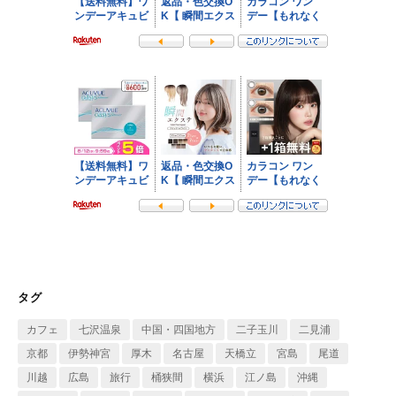
タグ
カフェ
七沢温泉
中国・四国地方
二子玉川
二見浦
京都
伊勢神宮
厚木
名古屋
天橋立
宮島
尾道
川越
広島
旅行
桶狭間
横浜
江ノ島
沖縄