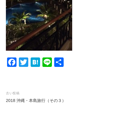
F
T
H
Li
共
a
wi
at
n
有
c
tt
e
e
e
er
n
投
古い投稿
b
a
2018 沖縄・本島旅行（その３）
稿
o
ナ
o
ビ
k
ゲ