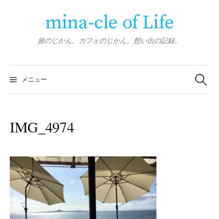
コ
mina-cle of Life
ン
テ
ン
旅のじかん。カフェのじかん。想い出の記録。
ツ
へ
検
ス
索:
メニュー
キ
ッ
プ
IMG_4974