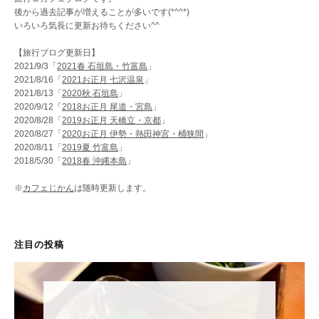
後から過去記事が増えることが多いです(*^^*)
いろいろ気長に更新お待ちください^^
【旅行ブログ更新日】
2021/9/3「
2021春 石垣島・竹富島
」
2021/8/16「
2021お正月 七沢温泉
」
2021/8/13「
2020秋 石垣島
」
2020/9/12「
2018お正月 尾道・宮島
」
2020/8/28「
2019お正月 天橋立・京都
」
2020/8/27「
2020お正月 伊勢・熱田神宮・桶狭間
」
2020/8/11「
2019夏 竹富島
」
2018/5/30「
2018春 沖縄本島
」
※
カフェじかん
は随時更新します。
注目の投稿