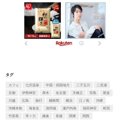
タグ
カフェ
七沢温泉
中国・四国地方
二子玉川
二見浦
京都
伊勢神宮
厚木
名古屋
天橋立
宮島
尾道
川越
広島
旅行
桶狭間
横浜
江ノ島
沖縄
沖縄本島
海老名
清州城
瀬戸内海
熱田神宮
町田
竹富島
等々力
鎌倉
長後
関東
関西