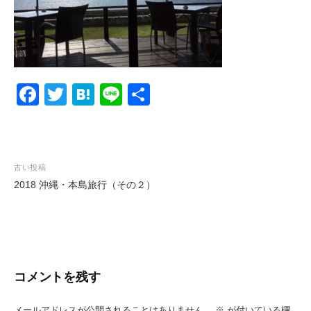
F
T
H
Li
共
a
wi
at
n
有
c
tt
e
e
e
er
n
投
古い投稿
b
a
2018 沖縄・本島旅行（その２）
稿
o
ナ
o
ビ
k
ゲ
ー
コメントを残す
シ
メールアドレスが公開されることはありません。
※
が付いている欄