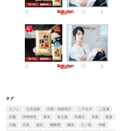
タグ
カフェ
七沢温泉
中国・四国地方
二子玉川
二見浦
京都
伊勢神宮
厚木
名古屋
天橋立
宮島
尾道
川越
広島
旅行
桶狭間
横浜
江ノ島
沖縄