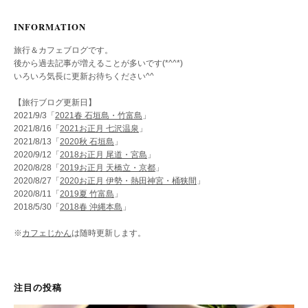
INFORMATION
旅行＆カフェブログです。
後から過去記事が増えることが多いです(*^^*)
いろいろ気長に更新お待ちください^^
【旅行ブログ更新日】
2021/9/3「
2021春 石垣島・竹富島
」
2021/8/16「
2021お正月 七沢温泉
」
2021/8/13「
2020秋 石垣島
」
2020/9/12「
2018お正月 尾道・宮島
」
2020/8/28「
2019お正月 天橋立・京都
」
2020/8/27「
2020お正月 伊勢・熱田神宮・桶狭間
」
2020/8/11「
2019夏 竹富島
」
2018/5/30「
2018春 沖縄本島
」
※
カフェじかん
は随時更新します。
注目の投稿