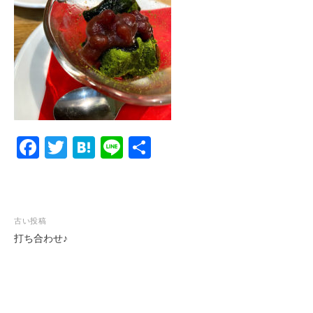
F
T
H
Li
共
a
wi
at
n
有
c
tt
e
e
e
er
n
投
古い投稿
b
a
打ち合わせ♪
稿
o
ナ
o
ビ
k
ゲ