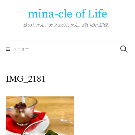
コ
mina-cle of Life
ン
テ
ン
旅のじかん。カフェのじかん。想い出の記録。
ツ
へ
検
ス
索:
メニュー
キ
ッ
プ
IMG_2181