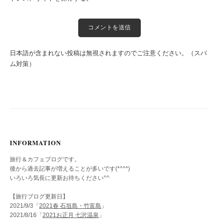
日本語が含まれない投稿は無視されますのでご注意ください。（スパ
ム対策）
INFORMATION
旅行＆カフェブログです。
後から過去記事が増えることが多いです(*^^*)
いろいろ気長に更新お待ちください^^
【旅行ブログ更新日】
2021/9/3「
2021春 石垣島・竹富島
」
2021/8/16「
2021お正月 七沢温泉
」