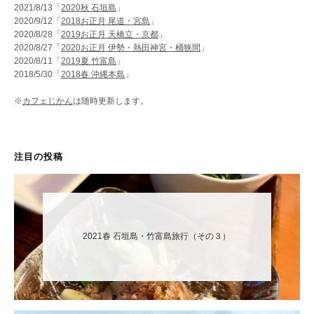
2021/8/13「
2020秋 石垣島
」
2020/9/12「
2018お正月 尾道・宮島
」
2020/8/28「
2019お正月 天橋立・京都
」
2020/8/27「
2020お正月 伊勢・熱田神宮・桶狭間
」
2020/8/11「
2019夏 竹富島
」
2018/5/30「
2018春 沖縄本島
」
※
カフェじかん
は随時更新します。
注目の投稿
2021春 石垣島・竹富島旅行（その３）