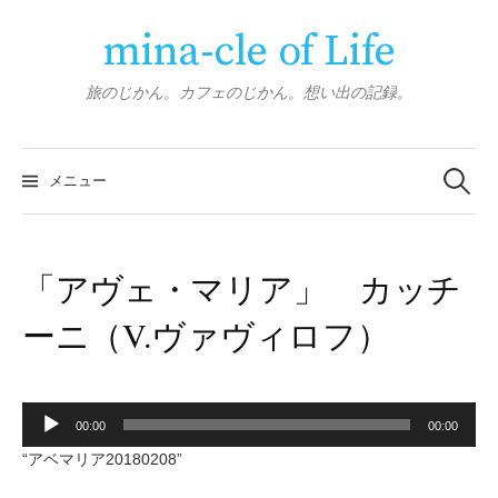
コ
mina-cle of Life
ン
テ
ン
旅のじかん。カフェのじかん。想い出の記録。
ツ
へ
検
ス
索:
メニュー
キ
ッ
プ
「アヴェ・マリア」 カッチ
ーニ（V.ヴァヴィロフ）
音
00:00
00:00
声
“アベマリア20180208”
プ
レ