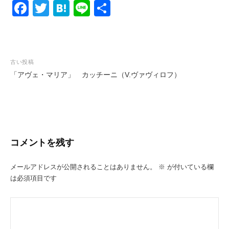
F
T
H
Li
共
ー
a
wi
at
n
有
ヤ
ー
c
tt
e
e
e
er
n
投
古い投稿
b
a
「アヴェ・マリア」 カッチーニ（V.ヴァヴィロフ）
稿
o
ナ
o
ビ
k
ゲ
ー
コメントを残す
シ
ョ
メールアドレスが公開されることはありません。
※
が付いている欄
は必須項目です
ン