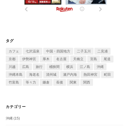
タグ
カフェ
七沢温泉
中国・四国地方
二子玉川
二見浦
京都
伊勢神宮
厚木
名古屋
天橋立
宮島
尾道
川越
広島
旅行
桶狭間
横浜
江ノ島
沖縄
沖縄本島
海老名
清州城
瀬戸内海
熱田神宮
町田
竹富島
等々力
鎌倉
長後
関東
関西
カテゴリー
沖縄
(15)